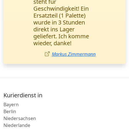
dringende Lieferung
von Kleingut (1 Palette)
bestellt. Alles schnell,
aber der Fahrer war
wegen Stau leicht
verspätet. Insgesamt
guter Service.
Matthias Bauer
Kurierdienst in
Bayern
Berlin
Niedersachsen
Niederlande