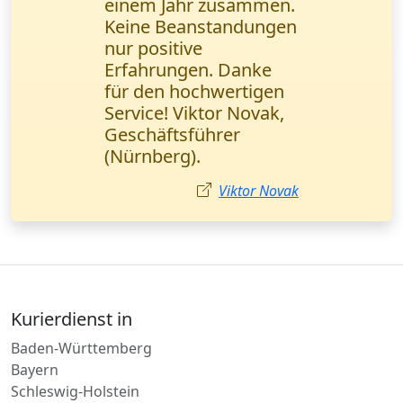
echte Rettung in
dringenden
Situationen. Alles läuft
reibungslos, schnell
und bequem. Lisa
Wagner,
Marketingmanagerin
(Düsseldorf).
Lisa Wagner
Kurierdienst in
Baden-Württemberg
Bayern
Schleswig-Holstein