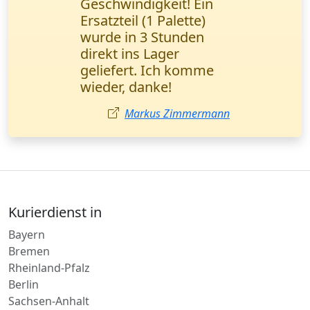
perfekt! Wanderfalke
Kurier hat die Fracht in
4 Stunden geliefert,
alles intakt. Der
Manager war sehr
höflich.
Julia Koch
Kurierdienst in
Bayern
Bremen
Rheinland-Pfalz
Berlin
Sachsen-Anhalt