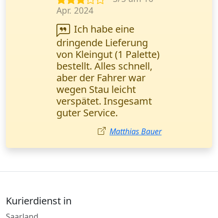
März 2024
Wanderfalke Kurier
hat meinen Tag
gerettet! Wichtige
Verträge wurden in 2
Stunden direkt ins
Büro geliefert. Alles
perfekt und schnell!
Anna Schmidt
Kurierdienst in
Saarland
Schleswig-Holstein