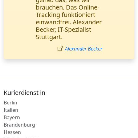
Kurier hat es in 90
Minuten geschafft! Der
schnellste Service, den
ich kenne.
Clara Weber
Kurierdienst in
Berlin
Italien
Bayern
Brandenburg
Hessen
Rheinland-Pfalz