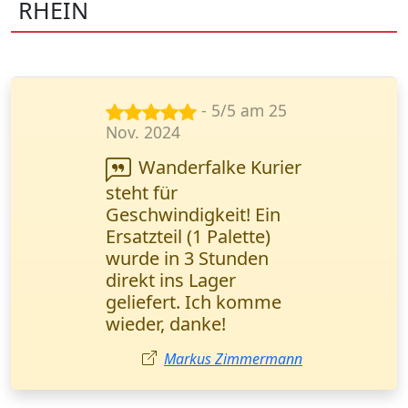
RHEIN
- 5/5 am 23
Juni 2024
Ihr Kurierdienst
steht für
Zuverlässigkeit. Alle
Sendungen werden
pünktlich geliefert, und
unsere Kunden sind
zufrieden. Petrović
Milena,
Vertriebsmanagerin,
Leipzig.
Milena Petrović