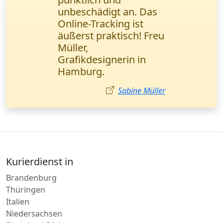
4 Stunden geliefert,
alles intakt. Der
Manager war sehr
höflich.
Julia Koch
Kurierdienst in
Brandenburg
Thüringen
Italien
Niedersachsen
Rheinland-Pfalz
Berlin