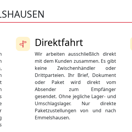
LSHAUSEN
Direktfahrt
m
Wir arbeiten ausschließlich direkt
n
mit dem Kunden zusammen. Es gibt
,
keine Zwischenhändler oder
n
Drittparteien. Ihr Brief, Dokument
t
oder Paket wird direkt vom
n
Absender zum Empfänger
s
gesendet. Ohne jegliche Lager- und
e
Umschlagslager. Nur direkte
r
Paketzustellungen von und nach
g
Emmelshausen.
s