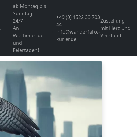
ab Montag bis
Sonntag
+49 (0) 1522 33 703
24/7
Zustellung
44
R
An
mit Herz und
info@wanderfalke-
Wochenenden
Verstand!
kurier.de
und
Feiertagen!