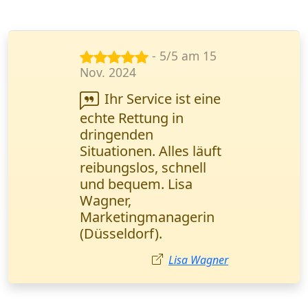
- 5/5 am 5
Jan. 2024
Schnelle Lieferung
technischer
Dokumentationen -
genau das, was wir
brauchen. Das Online-
Tracking funktioniert
einwandfrei. Alexander
Becker, IT-Spezialist
Stuttgart.
Alexander Becker