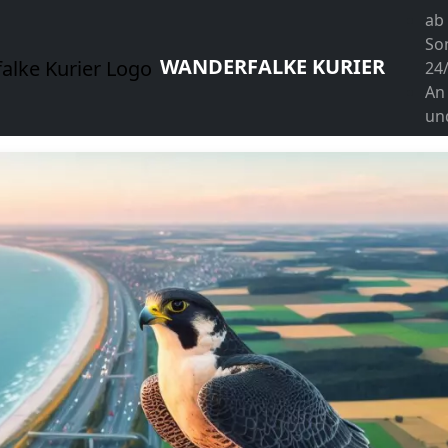
ab
So
WANDERFALKE KURIER
24
An
un