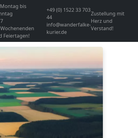
 Montag bis
+49 (0) 1522 33 703
nntag
Zustellung mit
44
/7
Herz und
info@wanderfalke-
 Wochenenden
Verstand!
kurier.de
d Feiertagen!