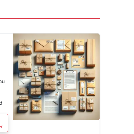
nau
d
er