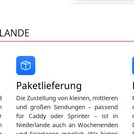
RLANDE
Paketlieferung
d
Die Zustellung von kleinen, mittleren
n
und großen Sendungen – passend
r
für Caddy oder Sprinter – ist in
n
Niederlande
auch an Wochenenden
g
und Feiertagen möglich. Wir bieten