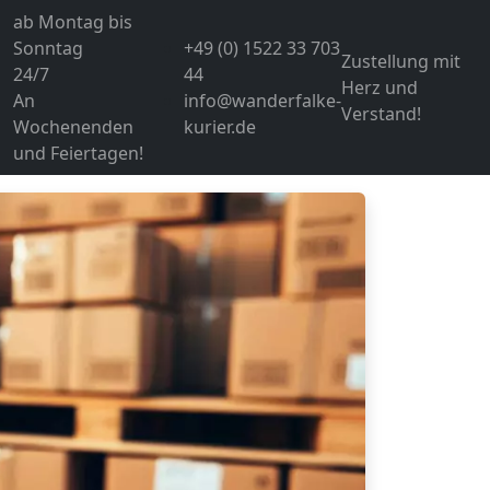
ab Montag bis
Sonntag
+49 (0) 1522 33 703
Zustellung mit
24/7
44
Herz und
An
info@wanderfalke-
Verstand!
Wochenenden
kurier.de
und Feiertagen!