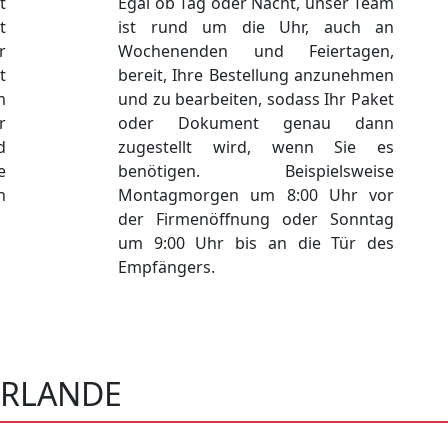
t
Egal ob Tag oder Nacht, unser Team
t
ist rund um die Uhr, auch an
r
Wochenenden und Feiertagen,
t
bereit, Ihre Bestellung anzunehmen
m
und zu bearbeiten, sodass Ihr Paket
r
oder Dokument genau dann
d
zugestellt wird, wenn Sie es
e
benötigen. Beispielsweise
h
Montagmorgen um 8:00 Uhr vor
der Firmenöffnung oder Sonntag
um 9:00 Uhr bis an die Tür des
Empfängers.
ERLANDE