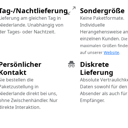
Tag-/Nachtlieferung
Sondergröße
Lieferung am gleichen Tag in
Keine Paketformate.
Niederlande. Unabhängig von
Individuelle
der Tages- oder Nachtzeit.
Herangehensweise an
einzelnen Kunden.
Die
maximalen Größen finde
auf unserer
Website
.
Persönlicher
Diskrete
Kontakt
Lieferung
Sie bestellen die
Absolute Vertraulichke
Paketzustellung in
Daten sowohl für den
Niederlande direkt bei uns,
Absender als auch für
ohne Zwischenhändler. Nur
Empfänger.
direkte Interaktion.