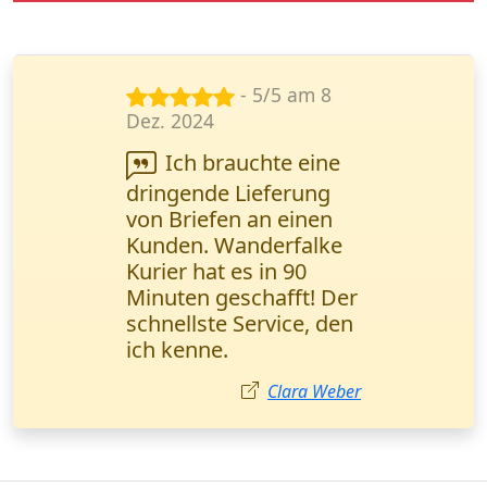
- 5/5 am 5
Jan. 2024
Schnelle Lieferung
technischer
Dokumentationen -
genau das, was wir
brauchen. Das Online-
Tracking funktioniert
einwandfrei. Alexander
Becker, IT-Spezialist
Stuttgart.
Alexander Becker