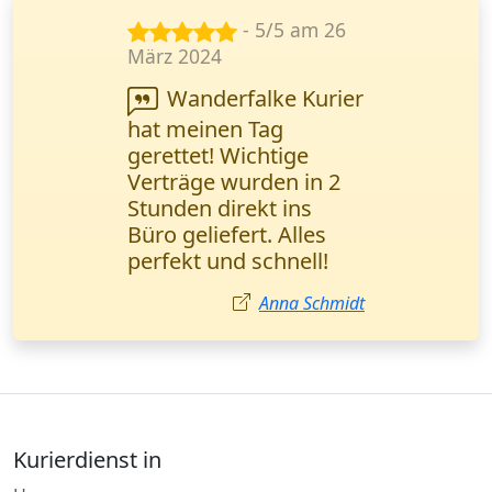
- 5/5 am 22
Aug. 2024
Zuverlässige
Zustellung von
Finanzunterlagen ist
für uns entscheidend.
Dieser Kurierdienst hat
uns nie im Stich
gelassen. Buchhalterin
aus Köln.
Julia Hoffmann
Kurierdienst in