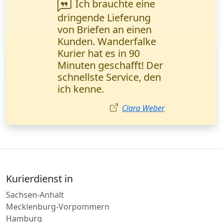
Ihr Kurierdienst
steht für
Zuverlässigkeit. Alle
Sendungen werden
pünktlich geliefert, und
unsere Kunden sind
zufrieden. Petrović
Milena,
Vertriebsmanagerin,
Leipzig.
Milena Petrović
Kurierdienst in
Sachsen-Anhalt