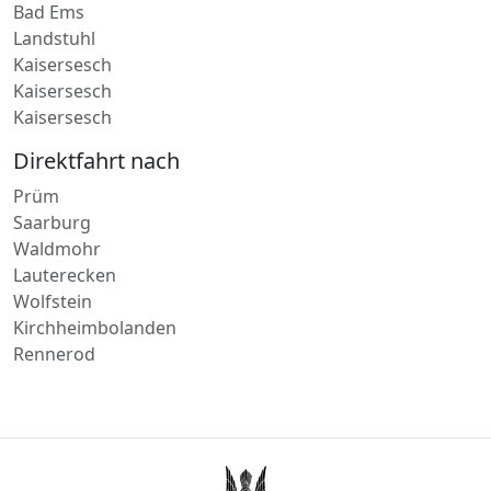
Unkel
Annweiler am Trifels
Bad Ems
Landstuhl
Kaisersesch
Kaisersesch
Kaisersesch
Direktfahrt nach
Prüm
Saarburg
Waldmohr
Lauterecken
Wolfstein
Kirchheimbolanden
Rennerod