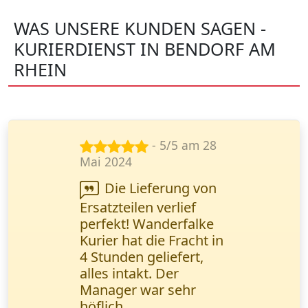
WAS UNSERE KUNDEN SAGEN -
KURIERDIENST IN BENDORF AM
RHEIN
- 5/5 am 23
Juni 2024
Ihr Kurierdienst
steht für
Zuverlässigkeit. Alle
Sendungen werden
pünktlich geliefert, und
unsere Kunden sind
zufrieden. Petrović
Milena,