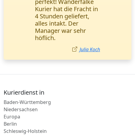
von Kleingut (1 Palette)
bestellt. Alles schnell,
aber der Fahrer war
wegen Stau leicht
verspätet. Insgesamt
guter Service.
Matthias Bauer
Kurierdienst in
Baden-Württemberg
Niedersachsen
Europa
Berlin
Schleswig-Holstein