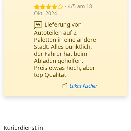
- 5/5 am 14
Nov. 2024
Wir arbeiten
regelmäßig mit diesem
Kurierdienst
zusammen. Schnelle
Lieferung und
transparente
Sendungsverfolgung -
genau das, was wir
brauchen. Herr Weber,
Logistikmanager
(München).
Markus Weber