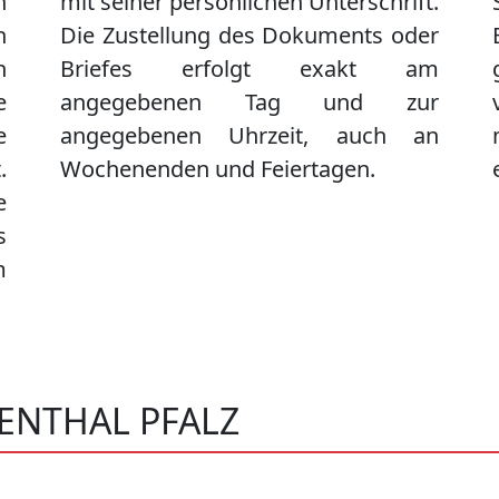
n
mit seiner persönlichen Unterschrift.
n
Die Zustellung des Dokuments oder
n
Briefes erfolgt exakt am
e
angegebenen Tag und zur
e
angegebenen Uhrzeit, auch an
.
Wochenenden und Feiertagen.
e
s
m
ENTHAL PFALZ