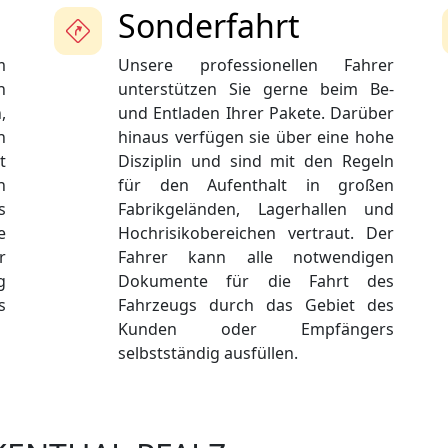
Sonderfahrt
m
Unsere professionellen Fahrer
n
unterstützen Sie gerne beim Be-
,
und Entladen Ihrer Pakete. Darüber
n
hinaus verfügen sie über eine hohe
t
Disziplin und sind mit den Regeln
n
für den Aufenthalt in großen
s
Fabrikgeländen, Lagerhallen und
e
Hochrisikobereichen vertraut. Der
r
Fahrer kann alle notwendigen
g
Dokumente für die Fahrt des
s
Fahrzeugs durch das Gebiet des
Kunden oder Empfängers
selbstständig ausfüllen.