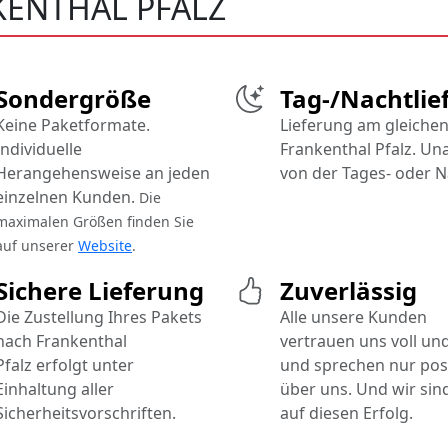
KENTHAL PFALZ
Sondergröße
Tag-/Nachtlie
Keine Paketformate.
Lieferung am gleichen
Individuelle
Frankenthal Pfalz. U
Herangehensweise an jeden
von der Tages- oder N
einzelnen Kunden.
Die
maximalen Größen finden Sie
auf unserer
Website
.
Sichere Lieferung
Zuverlässig
Die Zustellung Ihres Pakets
Alle unsere Kunden
nach Frankenthal
vertrauen uns voll un
Pfalz erfolgt unter
und sprechen nur posi
Einhaltung aller
über uns. Und wir sind
Sicherheitsvorschriften.
auf diesen Erfolg.