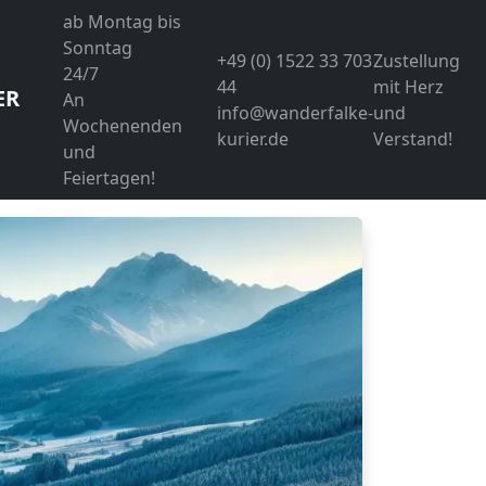
ab Montag bis
Sonntag
+49 (0) 1522 33 703
Zustellung
24/7
44
mit Herz
ER
An
info@wanderfalke-
und
Wochenenden
kurier.de
Verstand!
und
Feiertagen!