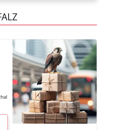
FALZ
thal