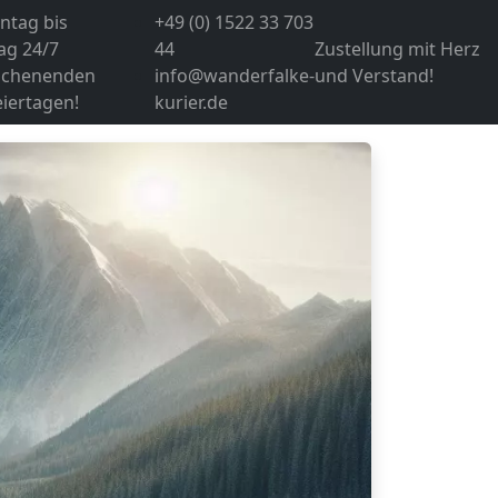
ntag bis
+49 (0) 1522 33 703
ag 24/7
44
Zustellung mit Herz
chenenden
info@wanderfalke-
und Verstand!
iertagen!
kurier.de