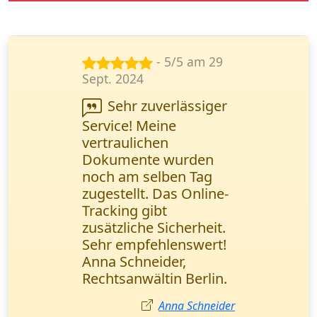
- 5/5 am 14
Nov. 2024
Wir arbeiten
regelmäßig mit diesem
Kurierdienst
zusammen. Schnelle
Lieferung und
transparente
Sendungsverfolgung -
genau das, was wir
brauchen. Herr Weber,
Logistikmanager
(München).
Markus Weber