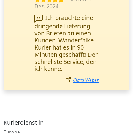
März 2025
Dokumentenlieferung
bestellt. Alles kam
pünktlich an, aber die
Kommunikation mit
der Zentrale war etwas
langsam. Insgesamt
bin ich zufrieden.
Sophie Klein
Kurierdienst in
Europa