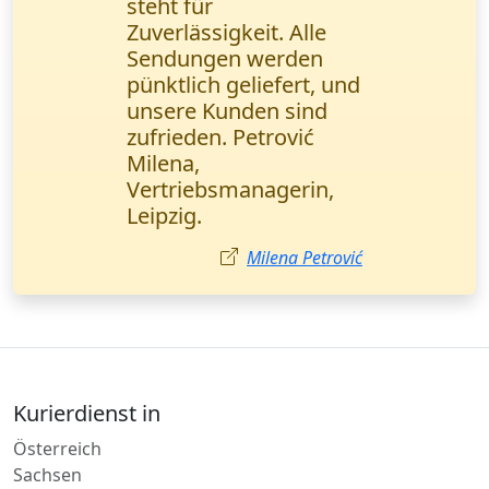
hat meinen Tag
gerettet! Wichtige
Verträge wurden in 2
Stunden direkt ins
Büro geliefert. Alles
perfekt und schnell!
Anna Schmidt
Kurierdienst in
Österreich
Sachsen
Mecklenburg-Vorpommern
Rheinland-Pfalz
Niederlande