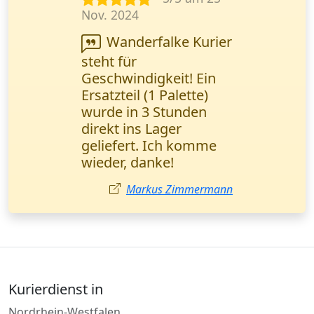
Apr. 2024
Ich habe eine
dringende Lieferung
von Kleingut (1 Palette)
bestellt. Alles schnell,
aber der Fahrer war
wegen Stau leicht
verspätet. Insgesamt
guter Service.
Matthias Bauer
Kurierdienst in
Nordrhein-Westfalen