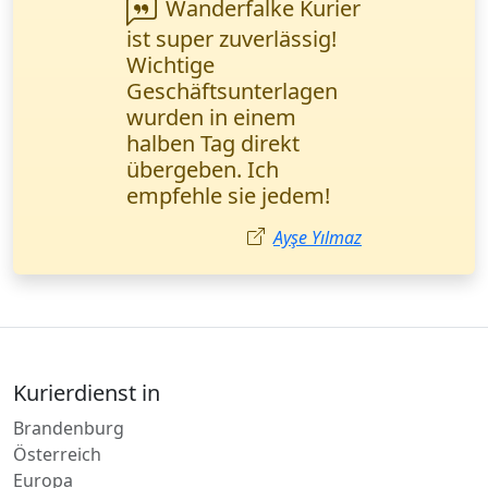
Ich habe eine
dringende Lieferung
von Kleingut (1 Palette)
bestellt. Alles schnell,
aber der Fahrer war
wegen Stau leicht
verspätet. Insgesamt
guter Service.
Matthias Bauer
Kurierdienst in
Brandenburg
Österreich
Europa