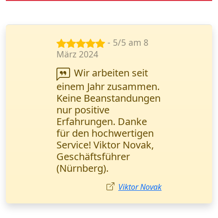
- 4/5 am 14
Jan. 2025
Die Zustellung
juristischer
Dokumente erfolgte
prompt. Das Online-
Tracking ermöglichte
eine lückenlose
Kontrolle des
Prozesses. M. Yılmatz,
Rechtsanwalt von
Hannover.
Mehmet Yılmatz