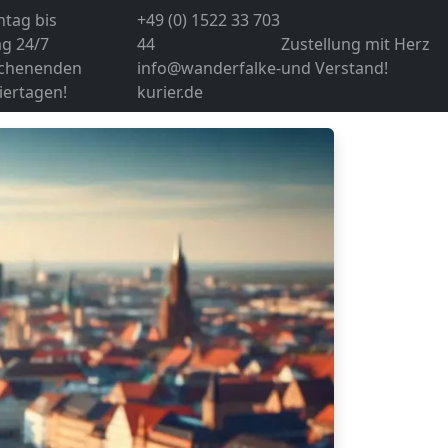
tag bis
+49 (0) 1522 33 703
g 24/7
44
Zustellung mit Herz
chenenden
info@wanderfalke-
und Verstand!
iertagen!
kurier.de