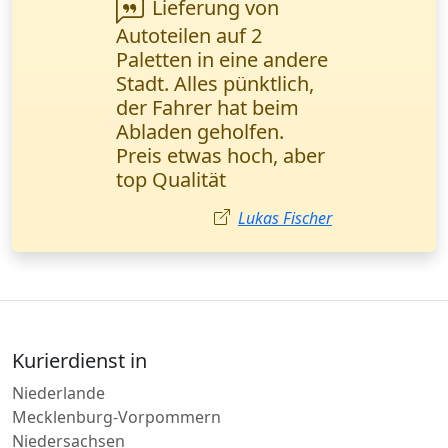
Sehr zuverlässiger
Service! Meine
vertraulichen
Dokumente wurden
noch am selben Tag
zugestellt. Das Online-
Tracking gibt
zusätzliche Sicherheit.
Sehr empfehlenswert!
Anna Schneider,
Rechtsanwältin Berlin.
Anna Schneider
Kurierdienst in