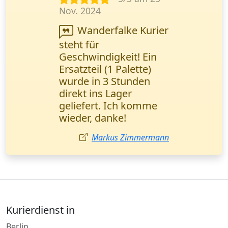
Jan. 2024
Schnelle Lieferung
technischer
Dokumentationen -
genau das, was wir
brauchen. Das Online-
Tracking funktioniert
einwandfrei. Alexander
Becker, IT-Spezialist
Stuttgart.
Alexander Becker
Kurierdienst in