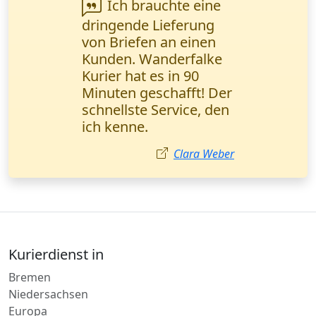
Wir arbeiten seit
einem Jahr zusammen.
Keine Beanstandungen
nur positive
Erfahrungen. Danke
für den hochwertigen
Service! Viktor Novak,
Geschäftsführer
(Nürnberg).
Viktor Novak
Kurierdienst in
Bremen
Niedersachsen