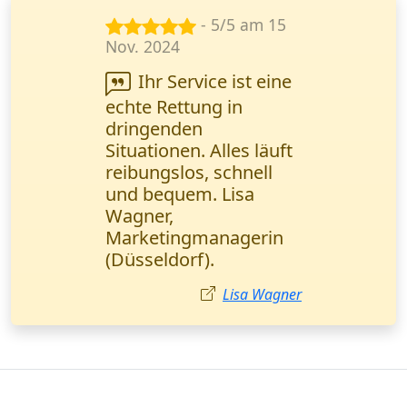
- 3/5 am 16
Apr. 2024
Ich habe eine
dringende Lieferung
von Kleingut (1 Palette)
bestellt. Alles schnell,
aber der Fahrer war
wegen Stau leicht
verspätet. Insgesamt
guter Service.
Matthias Bauer
Kurierdienst in