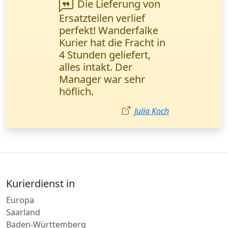
Ich musste
dringend Verträge
verschicken.
Wanderfalke Kurier hat
sie in 2 Stunden mit
Bestätigung geliefert.
Absolute Profis!
Mehmet Demir
Kurierdienst in
Europa
Saarland
Baden-Württemberg
Thüringen