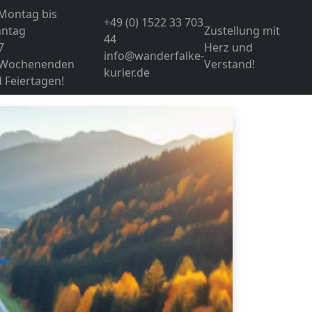
Montag bis
+49 (0) 1522 33 703
nntag
Zustellung mit
44
7
Herz und
info@wanderfalke-
 Wochenenden
Verstand!
kurier.de
 Feiertagen!