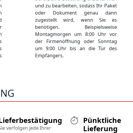
n
und zu bearbeiten, sodass Ihr Paket
n
oder Dokument genau dann
d
zugestellt wird, wenn Sie es
r
benötigen. Beispielsweise
n
Montagmorgen um 8:00 Uhr vor
s
der Firmenöffnung oder Sonntag
s
um 9:00 Uhr bis an die Tür des
s
Empfängers.
ING
Lieferbestätigung
Pünktliche
Lieferung
Sie verfolgen jede Ihrer