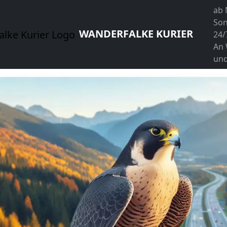
ab 
So
WANDERFALKE KURIER
24/
An
und