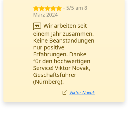
- 5/5 am 11
Jan. 2025
Ich musste
dringend Verträge
verschicken.
Wanderfalke Kurier hat
sie in 2 Stunden mit
Bestätigung geliefert.
Absolute Profis!
Mehmet Demir
Kurierdienst in