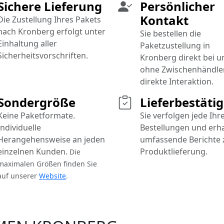
Sichere Lieferung
Persönlicher
Kontakt
Die Zustellung Ihres Pakets
nach Kronberg erfolgt unter
Sie bestellen die
Einhaltung aller
Paketzustellung in
Sicherheitsvorschriften.
Kronberg direkt bei u
ohne Zwischenhändler
direkte Interaktion.
Sondergröße
Lieferbestäti
Keine Paketformate.
Sie verfolgen jede Ihr
Individuelle
Bestellungen und erh
Herangehensweise an jeden
umfassende Berichte 
einzelnen Kunden.
Produktlieferung.
Die
maximalen Größen finden Sie
auf unserer
Website
.