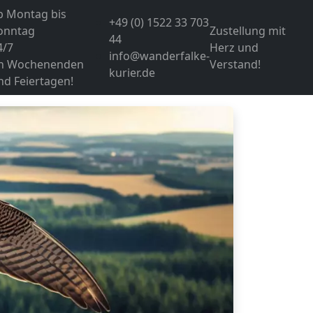
b Montag bis
+49 (0) 1522 33 703
onntag
Zustellung mit
44
4/7
Herz und
info@wanderfalke-
n Wochenenden
Verstand!
kurier.de
nd Feiertagen!