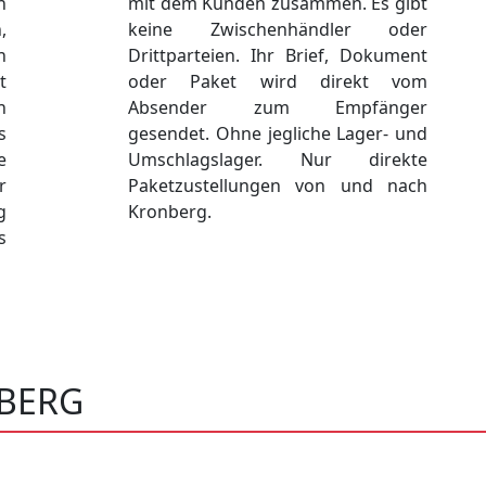
n
mit dem Kunden zusammen. Es gibt
,
keine Zwischenhändler oder
n
Drittparteien. Ihr Brief, Dokument
t
oder Paket wird direkt vom
n
Absender zum Empfänger
s
gesendet. Ohne jegliche Lager- und
e
Umschlagslager. Nur direkte
r
Paketzustellungen von und nach
g
Kronberg.
s
NBERG