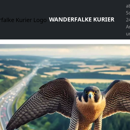
a
S
WANDERFALKE KURIER
2
A
u