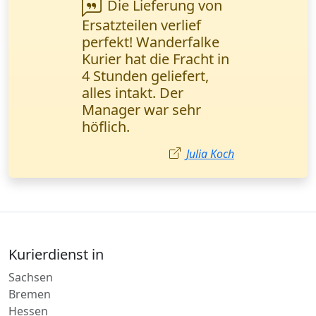
Wanderfalke Kurier
hat meinen Tag
gerettet! Wichtige
Verträge wurden in 2
Stunden direkt ins
Büro geliefert. Alles
perfekt und schnell!
Anna Schmidt
Kurierdienst in
Sachsen
Bremen
Hessen
Sachsen-Anhalt