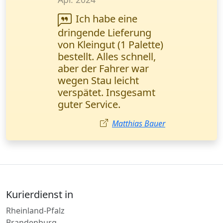
Zuverlässige
Zustellung von
Finanzunterlagen ist
für uns entscheidend.
Dieser Kurierdienst hat
uns nie im Stich
gelassen. Buchhalterin
aus Köln.
Julia Hoffmann
Kurierdienst in
Rheinland-Pfalz
Brandenburg