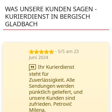
WAS UNSERE KUNDEN SAGEN -
KURIERDIENST IN BERGISCH
GLADBACH
- 5/5 am 15
Nov. 2024
Ihr Service ist eine
echte Rettung in
dringenden
Situationen. Alles läuft
reibungslos, schnell
und bequem. Lisa
Wagner,
Marketingmanagerin