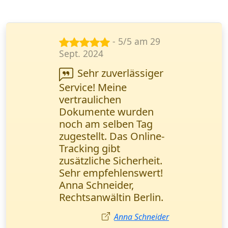
- 5/5 am 8
März 2024
Wir arbeiten seit
einem Jahr zusammen.
Keine Beanstandungen
nur positive
Erfahrungen. Danke
für den hochwertigen
Service! Viktor Novak,
Geschäftsführer
(Nürnberg).
Viktor Novak