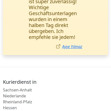
Dokumentenlieferung
bestellt. Alles kam
pünktlich an, aber die
Kommunikation mit
der Zentrale war etwas
langsam. Insgesamt
bin ich zufrieden.
Sophie Klein
Kurierdienst in
Sachsen-Anhalt
Niederlande
Rheinland-Pfalz
Hessen