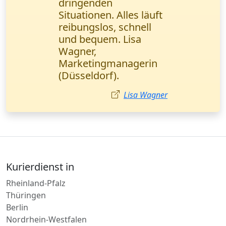
vertraulichen
Dokumente wurden
noch am selben Tag
zugestellt. Das Online-
Tracking gibt
zusätzliche Sicherheit.
Sehr empfehlenswert!
Anna Schneider,
Rechtsanwältin Berlin.
Anna Schneider
Kurierdienst in
Rheinland-Pfalz
Thüringen