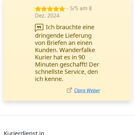
- 5/5 am 23
Sept. 2024
Wanderfalke Kurier
ist super zuverlässig!
Wichtige
Geschäftsunterlagen
wurden in einem
halben Tag direkt
übergeben. Ich
empfehle sie jedem!
Ayşe Yılmaz
Kurierdienst in