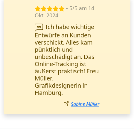
- 5/5 am 25
Nov. 2024
Wanderfalke Kurier
steht für
Geschwindigkeit! Ein
Ersatzteil (1 Palette)
wurde in 3 Stunden
direkt ins Lager
geliefert. Ich komme
wieder, danke!
Markus Zimmermann
Kurierdienst in