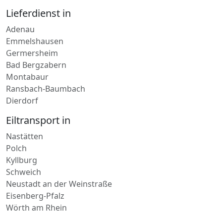
Adenau
Emmelshausen
Germersheim
Bad Bergzabern
Montabaur
Ransbach-Baumbach
Dierdorf
Eiltransport in
Nastätten
Polch
Kyllburg
Schweich
Neustadt an der Weinstraße
Eisenberg-Pfalz
Wörth am Rhein
Direktfahrt nach
Bernkastel-Kues