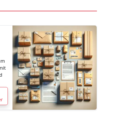
zum
mit
d
er