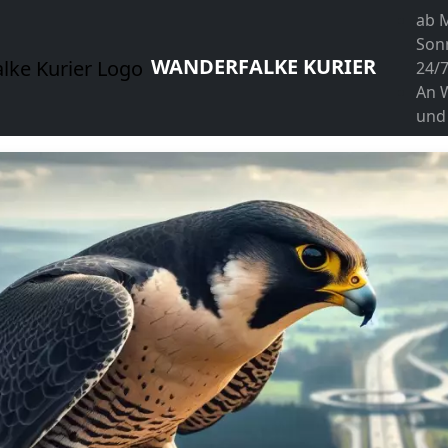
ab 
Son
WANDERFALKE KURIER
24/
An 
und 