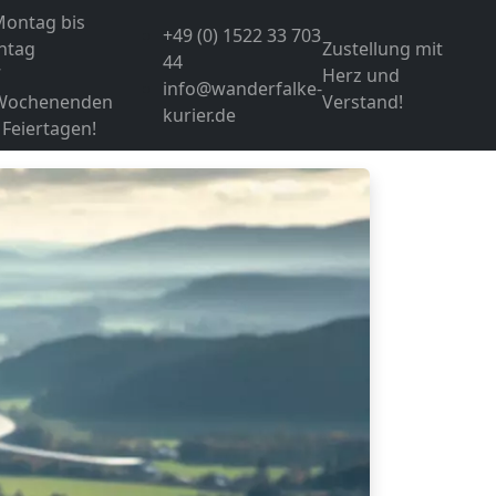
Montag bis
+49 (0) 1522 33 703
ntag
Zustellung mit
44
7
Herz und
info@wanderfalke-
Wochenenden
Verstand!
kurier.de
Feiertagen!