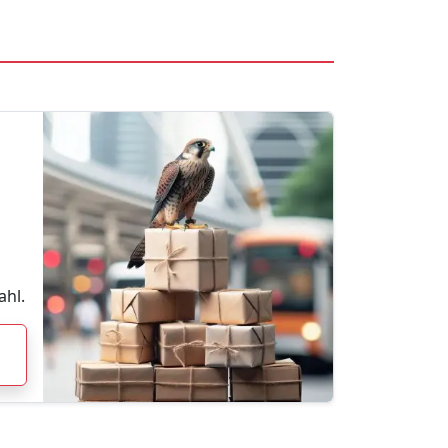
h
ahl.