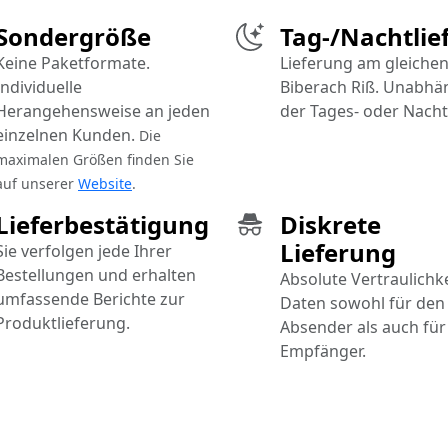
Sondergröße
Tag-/Nachtlie
Keine Paketformate.
Lieferung am gleichen
Individuelle
Biberach Riß. Unabhä
Herangehensweise an jeden
der Tages- oder Nacht
einzelnen Kunden.
Die
maximalen Größen finden Sie
auf unserer
Website
.
Lieferbestätigung
Diskrete
Lieferung
Sie verfolgen jede Ihrer
Bestellungen und erhalten
Absolute Vertraulichke
umfassende Berichte zur
Daten sowohl für den
Produktlieferung.
Absender als auch für
Empfänger.