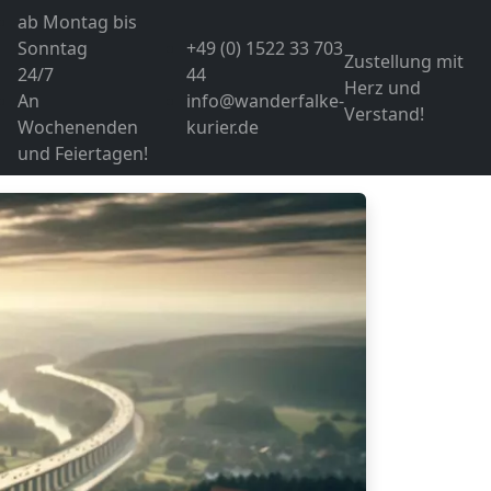
ab Montag bis
Sonntag
+49 (0) 1522 33 703
Zustellung mit
24/7
44
Herz und
An
info@wanderfalke-
Verstand!
Wochenenden
kurier.de
und Feiertagen!