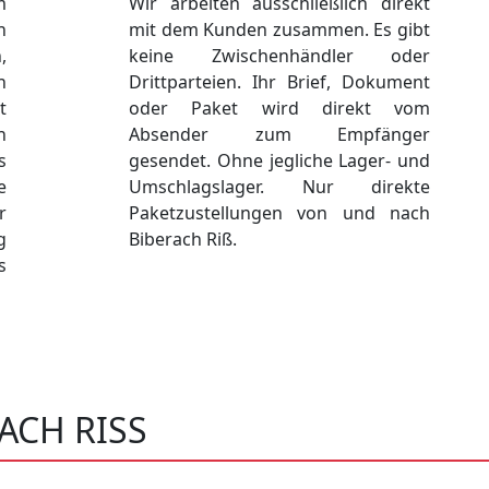
m
Wir arbeiten ausschließlich direkt
n
mit dem Kunden zusammen. Es gibt
,
keine Zwischenhändler oder
n
Drittparteien. Ihr Brief, Dokument
t
oder Paket wird direkt vom
n
Absender zum Empfänger
s
gesendet. Ohne jegliche Lager- und
e
Umschlagslager. Nur direkte
r
Paketzustellungen von und nach
g
Biberach Riß.
s
CH RISS