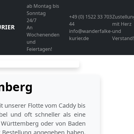
ab Montag bis
Sonntag
+49 (0) 1522 33 703
Zustellun
24/7
44
mit Herz
RIER
An
info@wanderfalke-
und
Wochenenden
kurier.de
Verstand!
und
Feiertagen!
mberg
it unserer Flotte vom Caddy bis
el und oft schneller als eine
 Württemberg
oder
von Baden
er Bestellung angegeben haben.