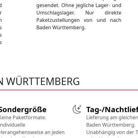
d
gesendet. Ohne jegliche Lager- und
r
Umschlagslager. Nur direkte
n
Paketzustellungen von und nach
s
Baden Württemberg.
s
s
EN WÜRTTEMBERG
Sondergröße
Tag-/Nachtlie
Keine Paketformate.
Lieferung am gleichen
Individuelle
Baden Württemberg.
Herangehensweise an jeden
Unabhängig von der T