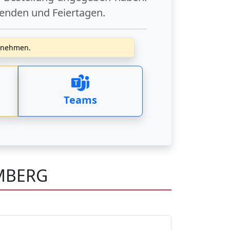
enden
und
Feiertagen
.
zunehmen.
Teams
MBERG