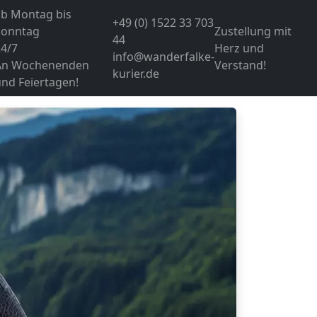
ab Montag bis
+49 (0) 1522 33 703
Sonntag
Zustellung mit
44
24/7
Herz und
info@wanderfalke-
An Wochenenden
Verstand!
kurier.de
nd Feiertagen!