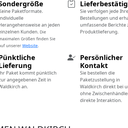
Sondergröße
Lieferbestäti
Keine Paketformate.
Sie verfolgen jede Ihr
Individuelle
Bestellungen und erh
Herangehensweise an jeden
umfassende Berichte 
einzelnen Kunden.
Produktlieferung.
Die
maximalen Größen finden Sie
auf unserer
Website
.
Pünktliche
Persönlicher
Lieferung
Kontakt
Ihr Paket kommt pünktlich
Sie bestellen die
zur angegebenen Zeit in
Paketzustellung in
Waldkirch an.
Waldkirch direkt bei u
ohne Zwischenhändler
direkte Interaktion.