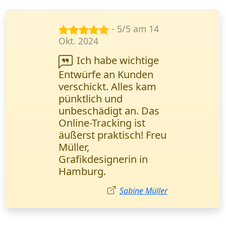
- 5/5 am 7
März 2025
Dokumentenlieferung
bestellt. Alles kam
pünktlich an, aber die
Kommunikation mit
der Zentrale war etwas
langsam. Insgesamt
bin ich zufrieden.
Sophie Klein