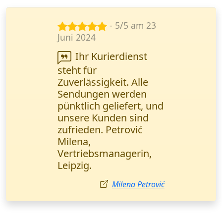
- 5/5 am 29
Sept. 2024
Sehr zuverlässiger
Service! Meine
vertraulichen
Dokumente wurden
noch am selben Tag
zugestellt. Das Online-
Tracking gibt
zusätzliche Sicherheit.
Sehr empfehlenswert!
Anna Schneider,
Rechtsanwältin Berlin.
Anna Schneider