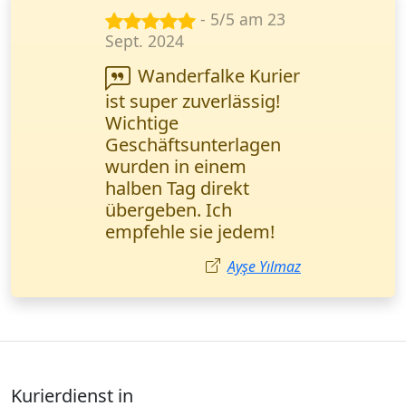
- 5/5 am 14
Okt. 2024
Ich habe wichtige
Entwürfe an Kunden
verschickt. Alles kam
pünktlich und
unbeschädigt an. Das
Online-Tracking ist
äußerst praktisch! Freu
Müller,
Grafikdesignerin in
Hamburg.
Sabine Müller