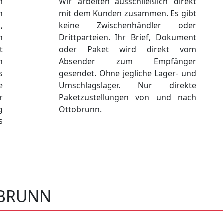
m
Wir arbeiten ausschließlich direkt
n
mit dem Kunden zusammen. Es gibt
,
keine Zwischenhändler oder
n
Drittparteien. Ihr Brief, Dokument
t
oder Paket wird direkt vom
n
Absender zum Empfänger
s
gesendet. Ohne jegliche Lager- und
e
Umschlagslager. Nur direkte
r
Paketzustellungen von und nach
g
Ottobrunn.
s
OBRUNN