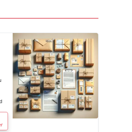
u
d
er