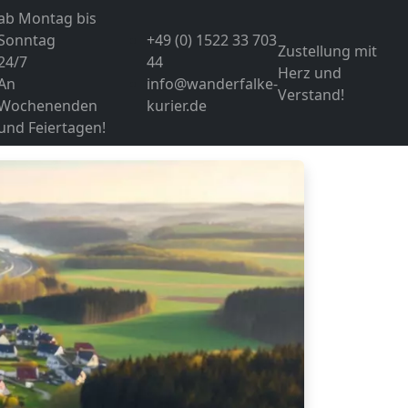
ab Montag bis
Sonntag
+49 (0) 1522 33 703
Zustellung mit
24/7
44
Herz und
An
info@wanderfalke-
Verstand!
Wochenenden
kurier.de
und Feiertagen!