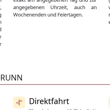
,
angegebenen Uhrzeit, auch an
g
Wochenenden und Feiertagen.
n
d
r
r
BRUNN
Direktfahrt